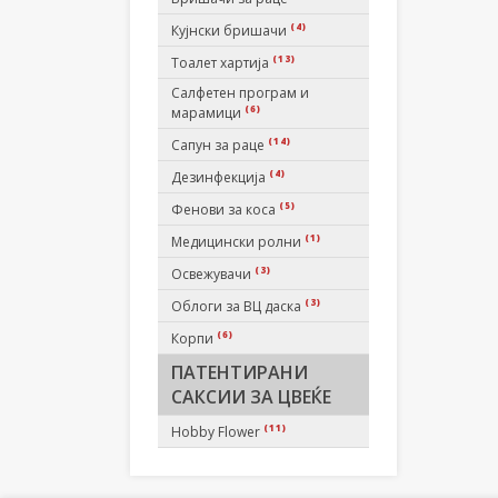
(4)
Кујнски бришачи
(13)
Тоалет хартија
Салфетен програм и
(6)
марамици
(14)
Сапун за раце
(4)
Дезинфекција
(5)
Фенови за коса
(1)
Медицински ролни
(3)
Освежувачи
(3)
Облоги за ВЦ даска
(6)
Корпи
ПАТЕНТИРАНИ
САКСИИ ЗА ЦВЕЌЕ
(11)
Hobby Flower