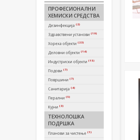
ПРОФЕСИОНАЛНИ
ХЕМИСКИ СРЕДСТВА
(2)
Дезинфекција
(19)
Здравствени установи
(23)
Хореха објекти
(14)
Деловни објекти
(15)
Индустриски објекти
(7)
Подови
(7)
Површини
(4)
Санитарија
(5)
Перални
(3)
Кујни
ТЕХНОЛОШКА
ПОДРШКА
(1)
Планови за чистење