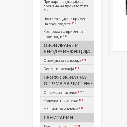
Примарна едукација за
примена на производтите
(1)
Постедукација за примена
(1)
на производите
Контрола на примена на
(1)
производи
ОЗОНИРАЊЕ И
БИОДЕЗИНФЕКЦИЈА
(5)
Освежувачи на воздух
(1)
Биодезинфекција
ПРОФЕСИОНАЛНА
ОПРЕМА ЗА ЧИСТЕЊЕ
(16)
Опрема за чистење
(5)
Колички за чистење
(7)
Машини за чистење
САНИТАРИИ
(24)
Бришачи за раце