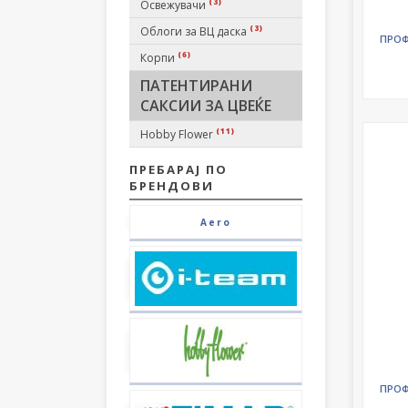
(3)
Освежувачи
(3)
Облоги за ВЦ даска
ПРОФ
(6)
Корпи
ПАТЕНТИРАНИ
САКСИИ ЗА ЦВЕЌЕ
(11)
Hobby Flower
ПРЕБАРАЈ ПО
БРЕНДОВИ
Aero
ПРОФ