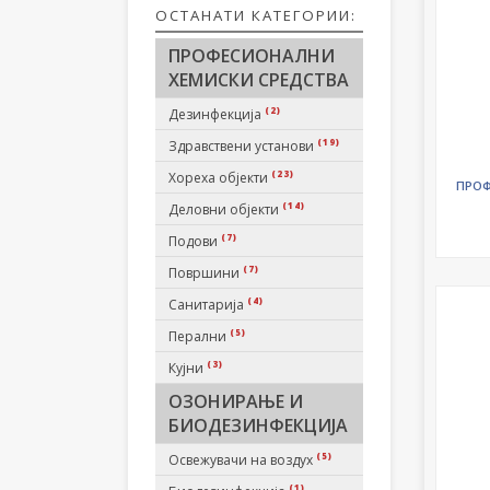
ОСТАНАТИ КАТЕГОРИИ:
ПРОФЕСИОНАЛНИ
ХЕМИСКИ СРЕДСТВА
(2)
Дезинфекција
(19)
Здравствени установи
(23)
Хореха објекти
ПРОФ
(14)
Деловни објекти
(7)
Подови
(7)
Површини
(4)
Санитарија
(5)
Перални
(3)
Кујни
ОЗОНИРАЊЕ И
БИОДЕЗИНФЕКЦИЈА
(5)
Освежувачи на воздух
(1)