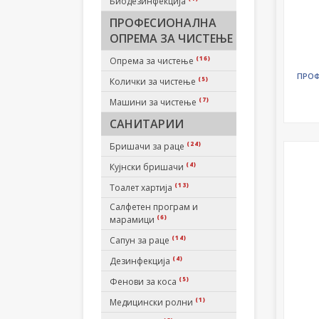
Биодезинфекција
ПРОФЕСИОНАЛНА
ОПРЕМА ЗА ЧИСТЕЊЕ
(16)
Опрема за чистење
ПРОФ
(5)
Колички за чистење
(7)
Машини за чистење
САНИТАРИИ
(24)
Бришачи за раце
(4)
Кујнски бришачи
(13)
Тоалет хартија
Салфетен програм и
(6)
марамици
(14)
Сапун за раце
(4)
Дезинфекција
(5)
Фенови за коса
(1)
Медицински ролни