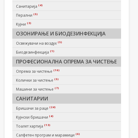
(4)
Санитарија
(5)
Перални
(3)
Кујни
ОЗОНИРАЊЕ И БИОДЕЗИНФЕКЦИЈА
(5)
Освежувачи на воздух
(1)
Биодезинфекција
ПРОФЕСИОНАЛНА ОПРЕМА ЗА ЧИСТЕЊЕ
(16)
Опрема за чистење
(5)
Колички за чистење
(7)
Машини за чистење
САНИТАРИИ
(24)
Бришачи за раце
(4)
Кујнски бришачи
(13)
Тоалет хартија
(6)
Салфетен програм и марамици