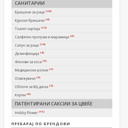
САНИТАРИИ
(24)
Бришачи за раце
(4)
Кујнски бришачи
(13)
Тоалет хартија
(6)
Салфетен програм и марамици
(14)
Сапун за раце
(4)
Дезинфекција
(5)
Фенови за коса
(1)
Медицински ролни
(3)
Освежувачи
(3)
Облоги за ВЦ даска
(6)
Корпи
ПАТЕНТИРАНИ САКСИИ ЗА ЦВЕЌЕ
(11)
Hobby Flower
ПРЕБАРАЈ ПО БРЕНДОВИ