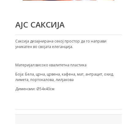
АЈС САКСИЈА
Саксија дизајнирана секој простор да го направи
уникатен во својата елеганција.
Материјал:високо квалитетна пластика
Боја: Бела, црна, црвена, кафена, мат, антрацит, охид,
лимета, портокалова, лилјакова
Димензии: Ø54х40см