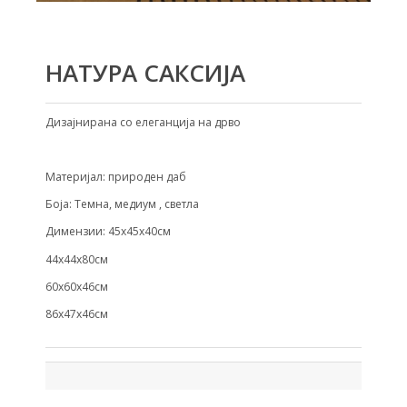
НАТУРА САКСИЈА
Дизајнирана со елеганција на дрво
Материјал: природен даб
Боја: Темна, медиум , светла
Димензии: 45х45х40см
44х44х80см
60х60х46см
86х47х46см