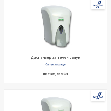
Диспанзер за течен сапун
Сапун за раце
[прочитај повеќе]