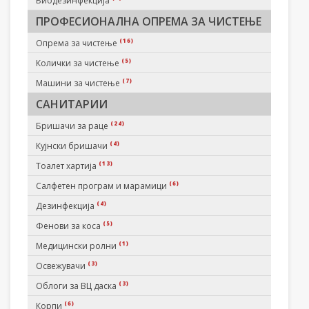
Биодезинфекција
ПРОФЕСИОНАЛНА ОПРЕМА ЗА ЧИСТЕЊЕ
(16)
Опрема за чистење
(5)
Колички за чистење
(7)
Машини за чистење
САНИТАРИИ
(24)
Бришачи за раце
(4)
Кујнски бришачи
(13)
Тоалет хартија
(6)
Салфетен програм и марамици
(4)
Дезинфекција
(5)
Фенови за коса
(1)
Медицински ролни
(3)
Освежувачи
(3)
Облоги за ВЦ даска
(6)
Корпи