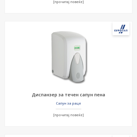
[прочитај повеќе]
Диспанзер за течен сапун пена
Сапун за раце
[прочитај повеќе]