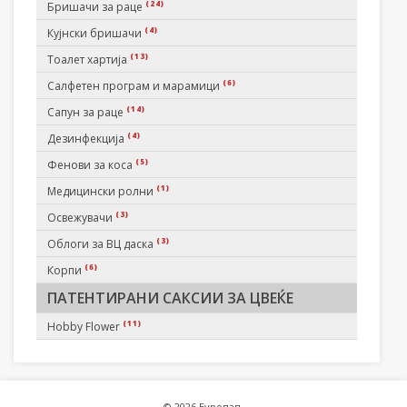
(24)
Бришачи за раце
(4)
Кујнски бришачи
(13)
Тоалет хартија
(6)
Салфетен програм и марамици
(14)
Сапун за раце
(4)
Дезинфекција
(5)
Фенови за коса
(1)
Медицински ролни
(3)
Освежувачи
(3)
Облоги за ВЦ даска
(6)
Корпи
ПАТЕНТИРАНИ САКСИИ ЗА ЦВЕЌЕ
(11)
Hobby Flower
© 2026 Еуропап.