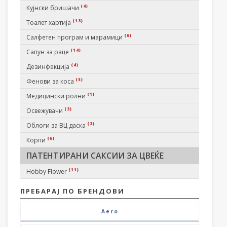
(4)
Кујнски бришачи
(13)
Тоалет хартија
(6)
Салфетен програм и марамици
(14)
Сапун за раце
(4)
Дезинфекција
(5)
Фенови за коса
(1)
Медицински ролни
(3)
Освежувачи
(3)
Облоги за ВЦ даска
(6)
Корпи
ПАТЕНТИРАНИ САКСИИ ЗА ЦВЕЌЕ
(11)
Hobby Flower
ПРЕБАРАЈ ПО БРЕНДОВИ
Aero