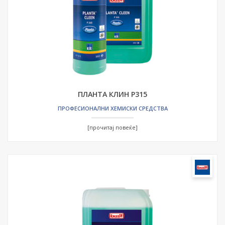
ПЛАНТА КЛИН P315
ПРОФЕСИОНАЛНИ ХЕМИСКИ СРЕДСТВА
[прочитај повеќе]