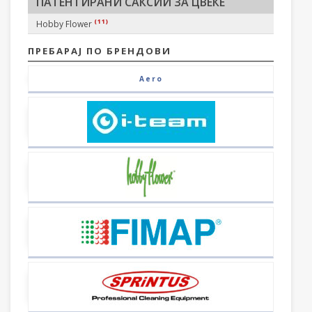
ПАТЕНТИРАНИ САКСИИ ЗА ЦВЕЌЕ
(11)
Hobby Flower
ПРЕБАРАЈ ПО БРЕНДОВИ
Aero