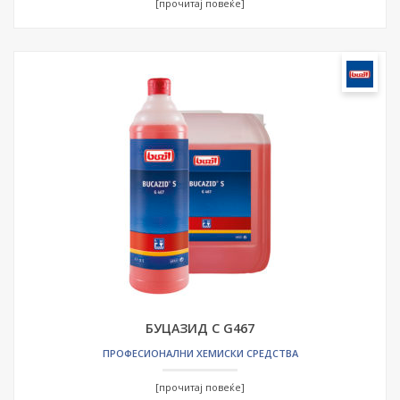
[прочитај повеќе]
БУЦАЗИД С G467
ПРОФЕСИОНАЛНИ ХЕМИСКИ СРЕДСТВА
[прочитај повеќе]