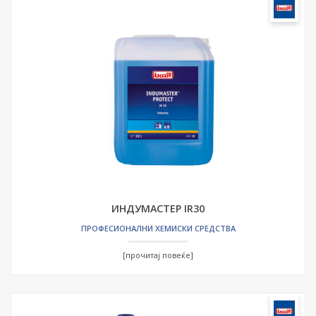
ИНДУМАСТЕР IR30
ПРОФЕСИОНАЛНИ ХЕМИСКИ СРЕДСТВА
[прочитај повеќе]