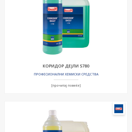
КОРИДОР ДЕЈЛИ S780
ПРОФЕСИОНАЛНИ ХЕМИСКИ СРЕДСТВА
[прочитај повеќе]