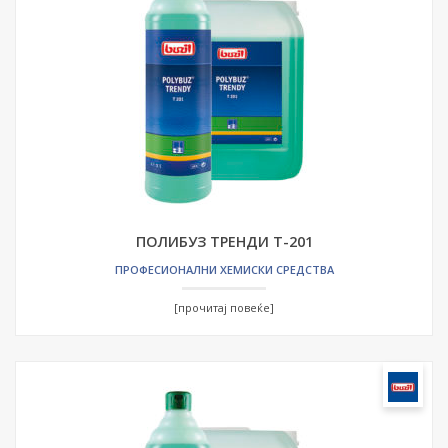
ПОЛИБУЗ ТРЕНДИ Т-201
ПРОФЕСИОНАЛНИ ХЕМИСКИ СРЕДСТВА
[прочитај повеќе]