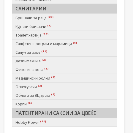
САНИТАРИИ
(24)
Бришачи за раце
(4)
Кујнски бришачи
(13)
Тоалет хартија
(6)
Салфетен програм и марамици
(14)
Сапун за раце
(4)
Дезинфекција
(5)
Фенови за коса
(1)
Медицински ролни
(3)
Освежувачи
(3)
Облоги за ВЦ даска
(6)
Корпи
ПАТЕНТИРАНИ САКСИИ ЗА ЦВЕЌЕ
(11)
Hobby Flower