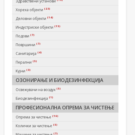
Здравствени установи
(23)
Хореха објекти
(14)
Деловни објекти
(15)
Индустриски објекти
(7)
Подови
(7)
Површини
(4)
Санитарија
(5)
Перални
(3)
Кујни
ОЗОНИРАЊЕ И БИОДЕЗИНФЕКЦИЈА
(5)
Освежувачи на воздух
(1)
Биодезинфекција
ПРОФЕСИОНАЛНА ОПРЕМА ЗА ЧИСТЕЊЕ
(16)
Опрема за чистење
(5)
Колички за чистење
(7)
Машини за чистење