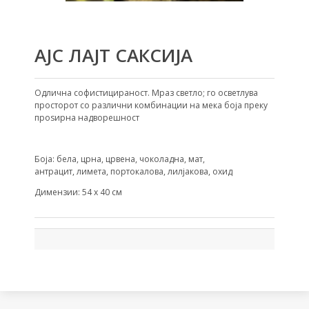
АЈС ЛАЈТ САКСИЈА
Одлична софистицираност. Мраз светло; го осветлува
просторот со различни комбинации на мека боја преку
проѕирна надворешност
Боја: бела, црна, црвена, чоколадна, мат,
антрацит, лимета, портокалова, лилјакова, охид
Димензии: 54 х 40 см