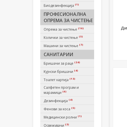
(1)
Биодезинфекција
ПРОФЕСИОНАЛНА
ОПРЕМА ЗА ЧИСТЕЊЕ
Ди
(16)
Опрема за чистење
(5)
Колички за чистење
(7)
Машини за чистење
САНИТАРИИ
(24)
Бришачи за раце
(4)
Кујнски бришачи
(13)
Тоалет хартија
Салфетен програм и
(6)
марамици
(4)
Дезинфекција
(5)
Фенови за коса
(1)
Медицински ролни
(3)
Освежувачи