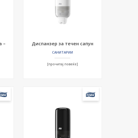
а –
Диспанзер за течен сапун
САНИТАРИИ
[прочитај повеќе]