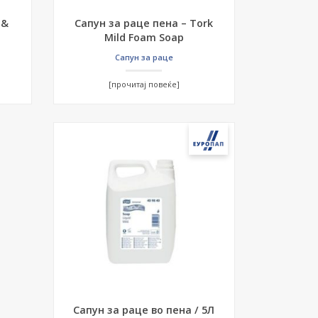
 &
Сапун за раце пена – Tork
Mild Foam Soap
Сапун за раце
[прочитај повеќе]
Сапун за раце во пена / 5Л