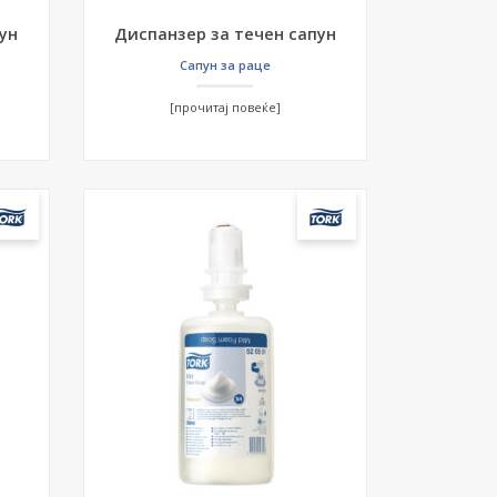
ун
Диспанзер за течен сапун
Сапун за раце
[прочитај повеќе]