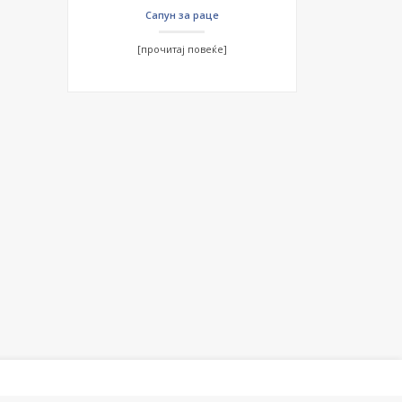
Сапун за раце
[прочитај повеќе]