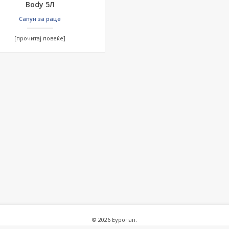
Body 5Л
Сапун за раце
[прочитај повеќе]
© 2026 Еуропап.