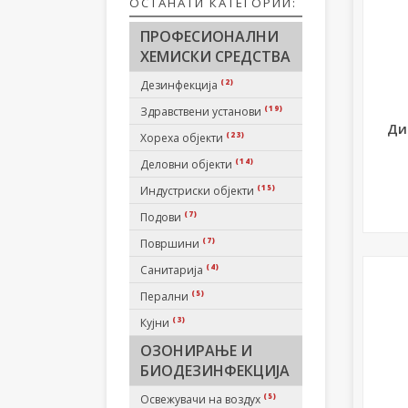
ОСТАНАТИ КАТЕГОРИИ:
ПРОФЕСИОНАЛНИ
ХЕМИСКИ СРЕДСТВА
(2)
Дезинфекција
(19)
Здравствени установи
Ди
(23)
Хореха објекти
(14)
Деловни објекти
(15)
Индустриски објекти
(7)
Подови
(7)
Површини
(4)
Санитарија
(5)
Перални
(3)
Кујни
ОЗОНИРАЊЕ И
БИОДЕЗИНФЕКЦИЈА
(5)
Освежувачи на воздух