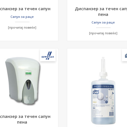
спанзер за течен сапун
Диспанзер за течен сап
пена
Сапун за раце
Сапун за раце
[прочитај повеќе]
[прочитај повеќе]
спанзер за течен сапун
пена