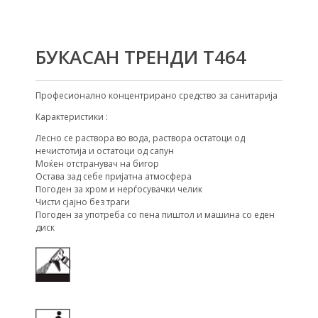
БУКАСАН ТРЕНДИ Т464
Професионално концентрирано средство за санитарија
Карактеристики :
Лесно се раствора во вода, раствора остатоци од
нечистотија и остатоци од сапун
Моќен отстранувач на бигор
Остава зад себе пријатна атмосфера
Погоден за хром и нерѓосувачки челик
Чисти сјајно без траги
Погоден за употреба со пена пиштол и машина со еден
диск