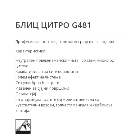
БЛИЦ ЦИТРО G481
Професионално концентрирано средство за подови
Карактеристики:
Неутрален повеќенаменски чистач со свеж мирис од
цитрус
Компатибилен за сите површини
Голем ефект на чистење
Се суши брзо без траги
Идеален за сјајни површини
Остава сјај
Ги отстранува трагите од моливи, пенкала со
чувствителни врвови, топчести пенкала и карбонска
хартија.