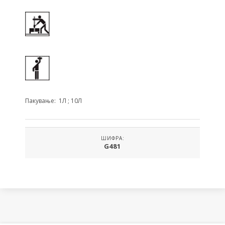
Пакување: 1Л ; 10Л
ШИФРА:
G481