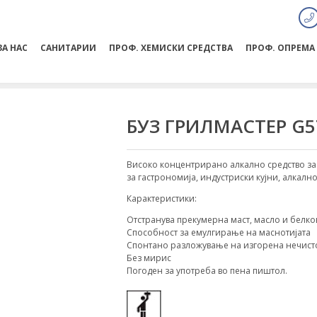
ЗА НАС
САНИТАРИИ
ПРОФ. ХЕМИСКИ СРЕДСТВА
ПРОФ. ОПРЕМА
БУЗ ГРИЛМАСТЕР G5
Високо концентрирано алкално средство за
за гастрономија, индустриски кујни, алкалн
Карактеристики:
Отстранува прекумерна маст, масло и белко
Способност за емулгирање на маснотијата
Спонтано разложување на изгорена нечист
Без мирис
Погоден за употреба во пена пиштол.