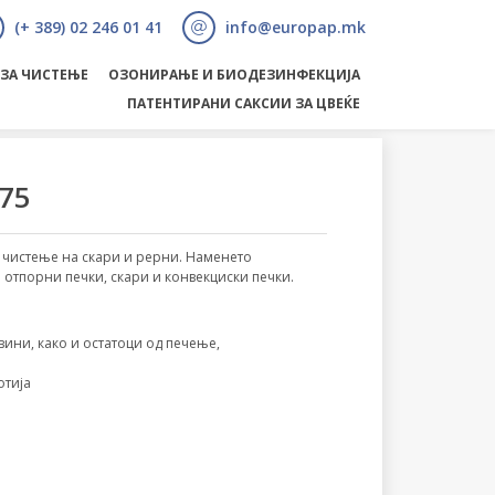
(+ 389) 02 246 01 41
info@europap.mk
 ЗА ЧИСТЕЊЕ
ОЗОНИРАЊЕ И БИОДЕЗИНФЕКЦИЈА
ПАТЕНТИРАНИ САКСИИ ЗА ЦВЕЌЕ
75
 чистење на скари и рерни. Наменето
о отпорни печки, скари и конвекциски печки.
вини, како и остатоци од печење,
отија