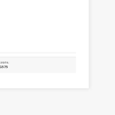
ИФРА:
G575