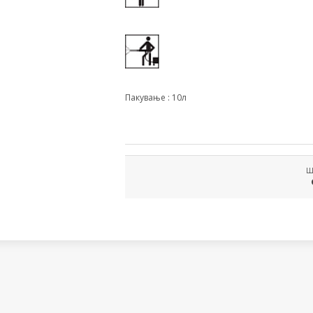
Пакување : 10л
Ш