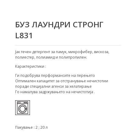
БУЗ ЛАУНДРИ СТРОНГ
L831
Јак течен детергент за памук, микрофибер, вискоза,
полиестер, полиамид и полипропилен.
Карактеристики :
Ги подобрува перформансите на перењето
Оптимален капацитет за отстранување нечистотии
поради специјални агенси за хелатирање
Го намалува задржувањето на нечистотија .
Пакување : 2 ; 20 л