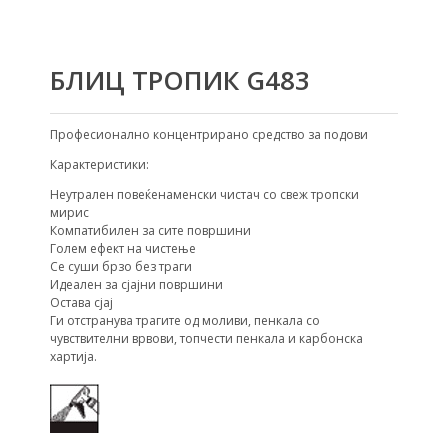
БЛИЦ ТРОПИК G483
Професионално концентрирано средство за подови
Карактеристики:
Неутрален повеќенаменски чистач со свеж тропски
мирис
Компатибилен за сите површини
Голем ефект на чистење
Се суши брзо без траги
Идеален за сјајни површини
Остава сјај
Ги отстранува трагите од моливи, пенкала со
чувствителни врвови, топчести пенкала и карбонска
хартија.