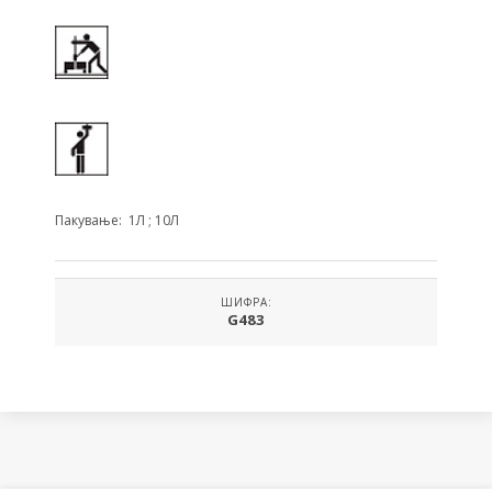
Пакување: 1Л ; 10Л
ШИФРА:
G483