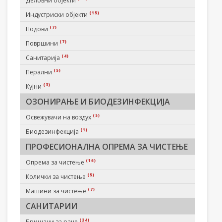
Деловни објекти
(15)
Индустриски објекти
(7)
Подови
(7)
Површини
(4)
Санитарија
(5)
Перални
(3)
Кујни
ОЗОНИРАЊЕ И БИОДЕЗИНФЕКЦИЈА
(5)
Освежувачи на воздух
(1)
Биодезинфекција
ПРОФЕСИОНАЛНА ОПРЕМА ЗА ЧИСТЕЊЕ
(16)
Опрема за чистење
(5)
Колички за чистење
(7)
Машини за чистење
САНИТАРИИ
(24)
Бришачи за раце