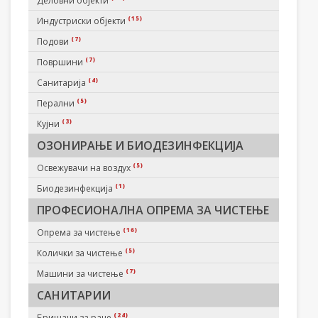
Деловни објекти
(15)
Индустриски објекти
(7)
Подови
(7)
Површини
(4)
Санитарија
(5)
Перални
(3)
Кујни
ОЗОНИРАЊЕ И БИОДЕЗИНФЕКЦИЈА
(5)
Освежувачи на воздух
(1)
Биодезинфекција
ПРОФЕСИОНАЛНА ОПРЕМА ЗА ЧИСТЕЊЕ
(16)
Опрема за чистење
(5)
Колички за чистење
(7)
Машини за чистење
САНИТАРИИ
(24)
Бришачи за раце