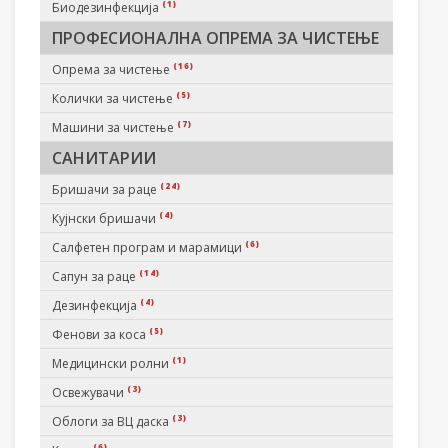
(1)
Биодезинфекција
ПРОФЕСИОНАЛНА ОПРЕМА ЗА ЧИСТЕЊЕ
(16)
Опрема за чистење
(5)
Колички за чистење
(7)
Машини за чистење
САНИТАРИИ
(24)
Бришачи за раце
(4)
Кујнски бришачи
(6)
Салфетен програм и марамици
(14)
Сапун за раце
(4)
Дезинфекција
(5)
Фенови за коса
(1)
Медицински ролни
(3)
Освежувачи
(3)
Облоги за ВЦ даска
(6)