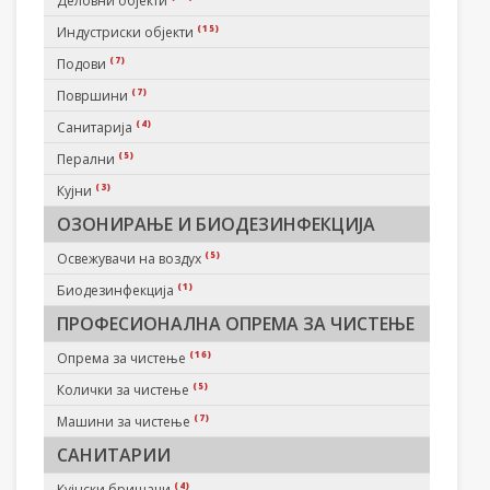
Деловни објекти
(15)
Индустриски објекти
(7)
Подови
(7)
Површини
(4)
Санитарија
(5)
Перални
(3)
Кујни
ОЗОНИРАЊЕ И БИОДЕЗИНФЕКЦИЈА
(5)
Освежувачи на воздух
(1)
Биодезинфекција
ПРОФЕСИОНАЛНА ОПРЕМА ЗА ЧИСТЕЊЕ
(16)
Опрема за чистење
(5)
Колички за чистење
(7)
Машини за чистење
САНИТАРИИ
(4)
Кујнски бришачи