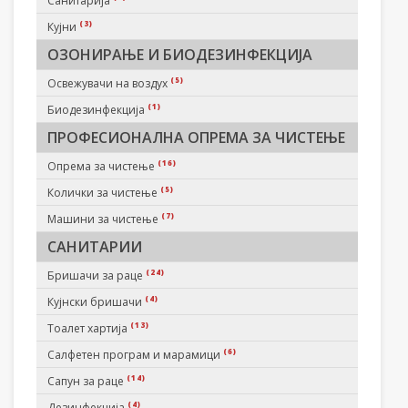
Санитарија
(3)
Кујни
ОЗОНИРАЊЕ И БИОДЕЗИНФЕКЦИЈА
(5)
Освежувачи на воздух
(1)
Биодезинфекција
ПРОФЕСИОНАЛНА ОПРЕМА ЗА ЧИСТЕЊЕ
(16)
Опрема за чистење
(5)
Колички за чистење
(7)
Машини за чистење
САНИТАРИИ
(24)
Бришачи за раце
(4)
Кујнски бришачи
(13)
Тоалет хартија
(6)
Салфетен програм и марамици
(14)
Сапун за раце
(4)
Дезинфекција