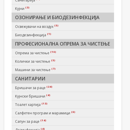
Санитарија
(3)
Кујни
ОЗОНИРАЊЕ И БИОДЕЗИНФЕКЦИЈА
(5)
Освежувачи на воздух
(1)
Биодезинфекција
ПРОФЕСИОНАЛНА ОПРЕМА ЗА ЧИСТЕЊЕ
(16)
Опрема за чистење
(5)
Колички за чистење
(7)
Машини за чистење
САНИТАРИИ
(24)
Бришачи за раце
(4)
Кујнски бришачи
(13)
Тоалет хартија
(6)
Салфетен програм и марамици
(14)
Сапун за раце
(4)
Дезинфекција