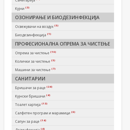
Санитарија
(3)
Кујни
ОЗОНИРАЊЕ И БИОДЕЗИНФЕКЦИЈА
(5)
Освежувачи на воздух
(1)
Биодезинфекција
ПРОФЕСИОНАЛНА ОПРЕМА ЗА ЧИСТЕЊЕ
(16)
Опрема за чистење
(5)
Колички за чистење
(7)
Машини за чистење
САНИТАРИИ
(24)
Бришачи за раце
(4)
Кујнски бришачи
(13)
Тоалет хартија
(6)
Салфетен програм и марамици
(14)
Сапун за раце
(4)
Дезинфекција