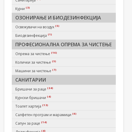
Санитарија
(3)
Кујни
ОЗОНИРАЊЕ И БИОДЕЗИНФЕКЦИЈА
(5)
Освежувачи на воздух
(1)
Биодезинфекција
ПРОФЕСИОНАЛНА ОПРЕМА ЗА ЧИСТЕЊЕ
(16)
Опрема за чистење
(5)
Колички за чистење
(7)
Машини за чистење
САНИТАРИИ
(24)
Бришачи за раце
(4)
Кујнски бришачи
(13)
Тоалет хартија
(6)
Салфетен програм и марамици
(14)
Сапун за раце
(4)
Дезинфекција