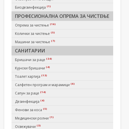
(1)
Биодезинфекција
ПРОФЕСИОНАЛНА ОПРЕМА ЗА ЧИСТЕЊЕ
(16)
Опрема за чистење
(5)
Колички за чистење
(7)
Машини за чистење
САНИТАРИИ
(24)
Бришачи за раце
(4)
Кујнски бришачи
(13)
Тоалет хартија
(6)
Салфетен програм и марамици
(14)
Сапун за раце
(4)
Дезинфекција
(5)
Фенови за коса
(1)
Медицински ролни
(3)
Освежувачи