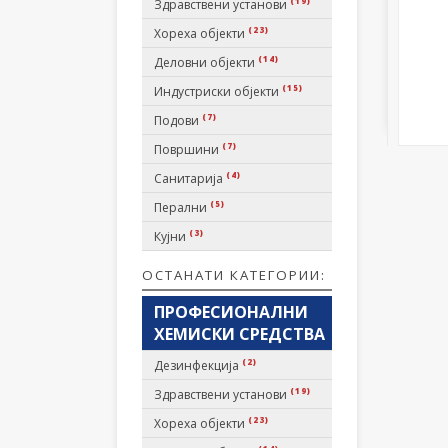
(19)
Здравствени установи
(23)
Хореха објекти
(14)
Деловни објекти
(15)
Индустриски објекти
(7)
Подови
(7)
Површини
(4)
Санитарија
(5)
Перални
(3)
Кујни
ОСТАНАТИ КАТЕГОРИИ:
ПРОФЕСИОНАЛНИ
ХЕМИСКИ СРЕДСТВА
(2)
Дезинфекција
(19)
Здравствени установи
(23)
Хореха објекти