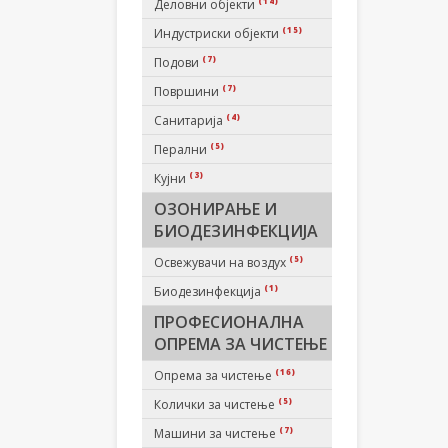
(14)
Деловни објекти
(15)
Индустриски објекти
(7)
Подови
(7)
Површини
(4)
Санитарија
(5)
Перални
(3)
Кујни
ОЗОНИРАЊЕ И
БИОДЕЗИНФЕКЦИЈА
(5)
Освежувачи на воздух
(1)
Биодезинфекција
ПРОФЕСИОНАЛНА
ОПРЕМА ЗА ЧИСТЕЊЕ
(16)
Опрема за чистење
(5)
Колички за чистење
(7)
Машини за чистење