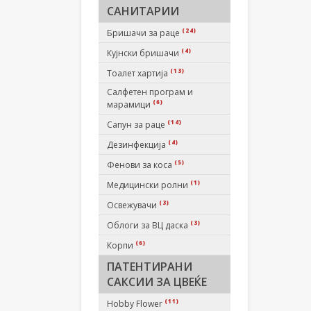
САНИТАРИИ
(24)
Бришачи за раце
(4)
Кујнски бришачи
(13)
Тоалет хартија
Салфетен програм и
(6)
марамици
(14)
Сапун за раце
(4)
Дезинфекција
(5)
Фенови за коса
(1)
Медицински ролни
(3)
Освежувачи
(3)
Облоги за ВЦ даска
(6)
Корпи
ПАТЕНТИРАНИ
САКСИИ ЗА ЦВЕЌЕ
(11)
Hobby Flower